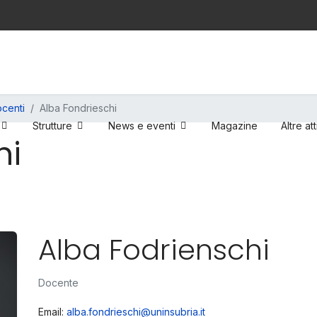
centi
Alba Fondrieschi
Strutture
News e eventi
Magazine
Altre att
hi
Alba Fodrienschi
Docente
Email:
alba.fondrieschi@uninsubria.it