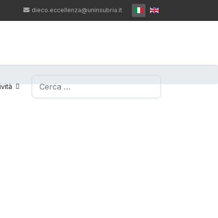
Seleziona la tua lingua
dieco.eccellenza@uninsubria.it
Cerca
ività