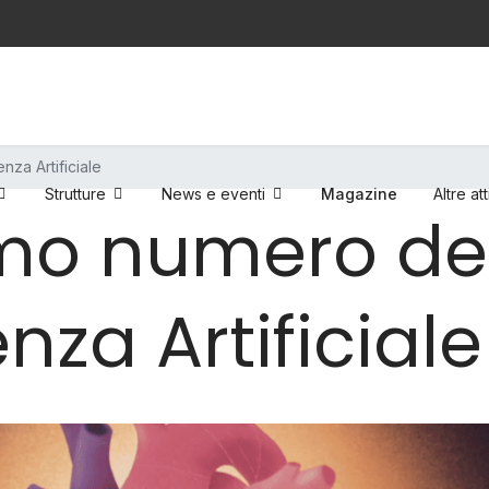
nza Artificiale
Strutture
News e eventi
Magazine
Altre att
mo numero de
genza Artificiale