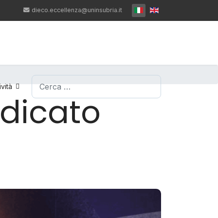
Seleziona la tua lingua
dieco.eccellenza@uninsubria.it
Cerca
ività
dicato