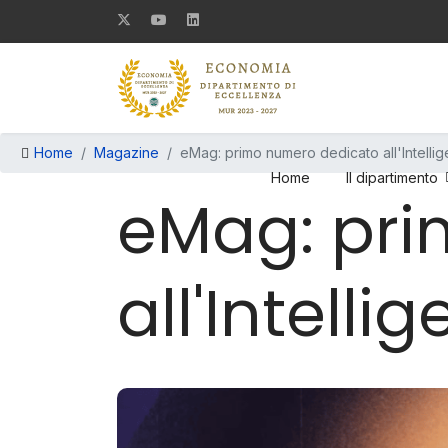
Home
Magazine
eMag: primo numero dedicato all'Intellige
Home
Il dipartimento
eMag: pri
all'Intelli
eMag
05 Marzo 2025